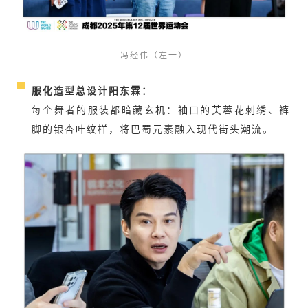
冯经伟（左一）
服化造型总设计阳东霖：
每个舞者的服装都暗藏玄机：袖口的芙蓉花刺绣、裤
脚的银杏叶纹样，将巴蜀元素融入现代街头潮流。