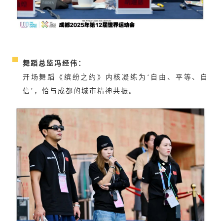
舞蹈总监冯经伟：
开场舞蹈《缤纷之约》内核凝练为‘自由、平等、自
信’，恰与成都的城市精神共振。